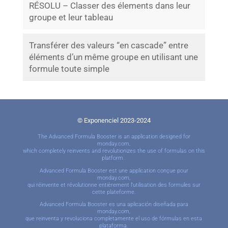
RÉSOLU – Classer des élements dans leur
groupe et leur tableau
Transférer des valeurs “en cascade” entre
éléments d’un même groupe en utilisant une
formule toute simple
© Exponenciel 2023-2024
The Advanced Formula Booster is an application designed for
monday.com,
which completely reinvents and revolutionizes the use of formulas on this
platform.
Advanced Formula Booster est une application conçue pour
monday.com,
qui réinvente et révolutionne entièrement l’utilisation des formules sur
cette plateforme.
Advanced Formula Booster es una aplicación diseñada para
monday.com,
que reinventa y revoluciona completamente el uso de fórmulas en esta
plataforma.