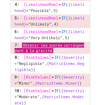
4:
[LikelihoodRow]
=
IF
(
{Likeli
="Possible",3)
hood}
5:
[LikelihoodRow]
=
IF
(
{Likeli
="Unlikely",4)
hood}
6:
[LikelihoodRow]
=
IF
(
{Likeli
="Very Unlikely",5)
hood}
7:
Obtenir les scores correspon
dant à la gravité
8:
[RiskValues]
=
IF
(
{Severity}
="Negligible",
{MatrixItems.Neg
)
ligible}
9:
[RiskValues]
=
IF
(
{Severity}
="Minor",
)
{MatrixItems.Minor}
10:
[RiskValues]
=
IF
(
{Severity}
="Moderate",
{MatrixItems.Moder
)
ate}