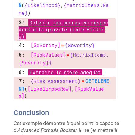
N
(
,
{Likelihood}
{MatrixItems.Na
)
me}
3:
Obtenir les scores correspon
dant à la gravité (Late Bindin
g)
4:
[Severity]
=
{Severity}
5:
[RiskValues]
=
{MatrixItems.
[Severity]
}
6:
Extraire le score adéquat
7:
=
GETELEME
{Risk Assessment}
NT
(
[LikelihoodRow]
,
[RiskValue
s]
)
Conclusion
Cet exemple démontre à quel point la capacité
d’
Advanced Formula Booster
à lire (et mettre à