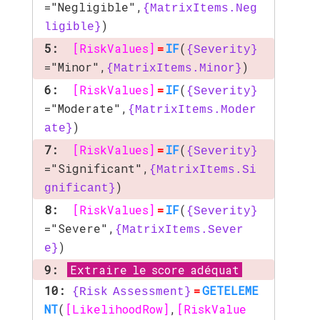
="Negligible",
{MatrixItems.Neg
)
ligible}
5:
[RiskValues]
=
IF
(
{Severity}
="Minor",
)
{MatrixItems.Minor}
6:
[RiskValues]
=
IF
(
{Severity}
="Moderate",
{MatrixItems.Moder
)
ate}
7:
[RiskValues]
=
IF
(
{Severity}
="Significant",
{MatrixItems.Si
)
gnificant}
8:
[RiskValues]
=
IF
(
{Severity}
="Severe",
{MatrixItems.Sever
)
e}
9:
Extraire le score adéquat
10:
=
GETELEME
{Risk Assessment}
NT
(
[LikelihoodRow]
,
[RiskValue