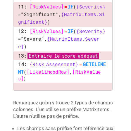
11:
[RiskValues]
=
IF
(
{Severity}
="Significant",
{MatrixItems.Si
)
gnificant}
12:
[RiskValues]
=
IF
(
{Severity}
="Severe",
{MatrixItems.Sever
)
e}
13:
Extraire le score adéquat
14:
=
GETELEME
{Risk Assessment}
NT
(
[LikelihoodRow]
,
[RiskValue
s]
)
Remarquez qu’on y trouve 2 types de champs
colonnes. L’un utilise un préfixe MatrixItems.
L’autre n’utilise pas de préfixe.
Les champs sans préfixe font référence aux