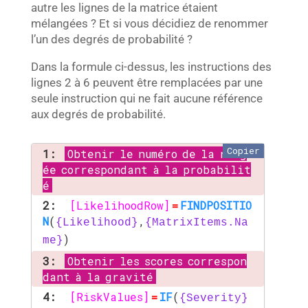
autre les lignes de la matrice étaient
mélangées ? Et si vous décidiez de renommer
l’un des degrés de probabilité ?
Dans la formule ci-dessus, les instructions des
lignes 2 à 6 peuvent être remplacées par une
seule instruction qui ne fait aucune référence
aux degrés de probabilité.
Copier
1:
Obtenir le numéro de la rang
ée correspondant à la probabilit
é
2:
[LikelihoodRow]
=
FINDPOSITIO
N
(
,
{Likelihood}
{MatrixItems.Na
)
me}
3:
Obtenir les scores correspon
dant à la gravité
4:
[RiskValues]
=
IF
(
{Severity}