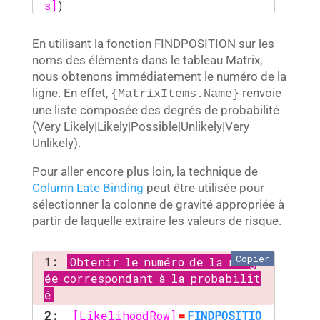
s]
)
En utilisant la fonction
FINDPOSITION
sur les
noms des éléments dans le tableau Matrix,
nous obtenons immédiatement le numéro de la
ligne. En effet,
renvoie
{MatrixItems.Name}
une liste composée des degrés de probabilité
(Very Likely|Likely|Possible|Unlikely|Very
Unlikely).
Pour aller encore plus loin, la technique de
Column Late Binding
peut être utilisée pour
sélectionner la colonne de gravité appropriée à
partir de laquelle extraire les valeurs de risque.
Copier
1:
Obtenir le numéro de la rang
ée correspondant à la probabilit
é
2:
[LikelihoodRow]
=
FINDPOSITIO