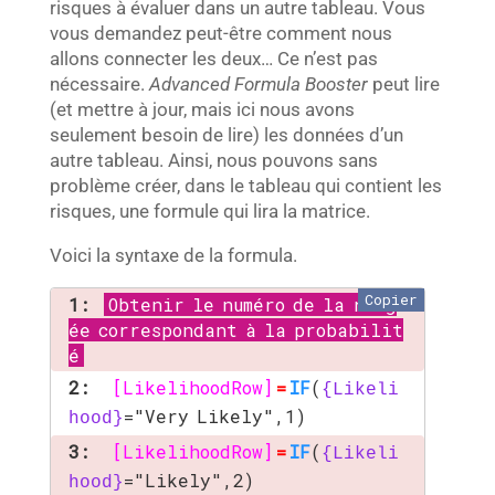
risques à évaluer dans un autre tableau. Vous
vous demandez peut-être comment nous
allons connecter les deux… Ce n’est pas
nécessaire.
Advanced Formula Booster
peut lire
(et mettre à jour, mais ici nous avons
seulement besoin de lire) les données d’un
autre tableau. Ainsi, nous pouvons sans
problème créer, dans le tableau qui contient les
risques, une formule qui lira la matrice.
Voici la syntaxe de la formula.
Copier
1:
Obtenir le numéro de la rang
ée correspondant à la probabilit
é
2:
[LikelihoodRow]
=
IF
(
{Likeli
="Very Likely",1)
hood}
3:
[LikelihoodRow]
=
IF
(
{Likeli
="Likely",2)
hood}