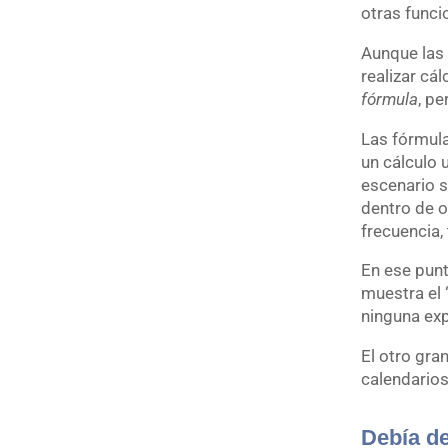
otras funci
Aunque las
realizar cá
fórmula
, p
Las fórmula
un cálculo 
escenario s
dentro de o
frecuencia,
En ese punt
muestra el 
ninguna exp
El otro gr
calendarios
Debía de