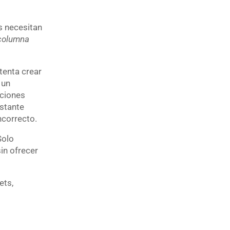
s necesitan
columna
tenta crear
 un
nciones
astante
ncorrecto.
Solo
in ofrecer
ets,
s