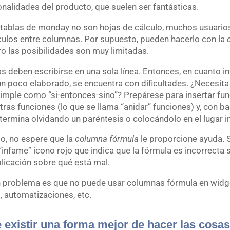
onalidades del producto, que suelen ser fantásticas.
 tablas de monday no son hojas de cálculo, muchos usuario
lculos entre columnas. Por supuesto, pueden hacerlo con la
ero las posibilidades son muy limitadas.
s deben escribirse en una sola línea. Entonces, en cuanto in
un poco elaborado, se encuentra con dificultades. ¿Necesita
imple como “si-entonces-sino”? Prepárese para insertar fu
tras funciones (lo que se llama “anidar” funciones) y, con b
 termina olvidando un paréntesis o colocándolo en el lugar i
o, no espere que la
columna fórmula
le proporcione ayuda. 
“infame” icono rojo que indica que la fórmula es incorrecta s
licación sobre qué está mal.
an problema es que no puede usar columnas fórmula en widg
, automatizaciones, etc.
 existir una forma mejor de hacer las cosa