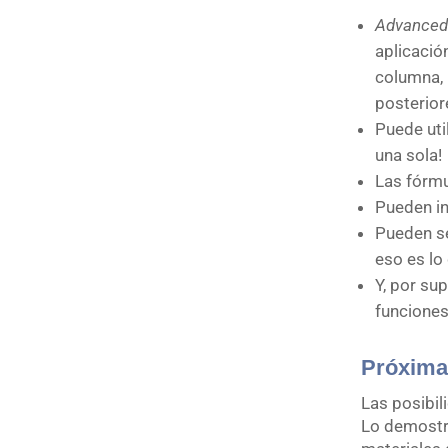
Advanced
aplicación
columna, 
posterior
Puede uti
una sola!
Las fórmu
Pueden in
Pueden se
eso es lo 
Y, por su
funciones
Próximam
Las posibil
Lo demostr