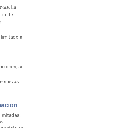
mula
. La
tipo de
s
 limitado a
.
nciones, si
de nuevas
mación
limitadas.
os