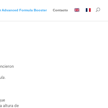
ar Advanced Formula Booster
Contacto
EN
FR
ncieron
ula
.
que
a altura de