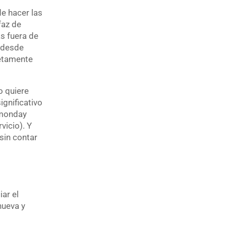
de hacer las
faz de
s fuera de
 desde
letamente
o quiere
ignificativo
 monday
vicio). Y
sin contar
ar el
nueva y