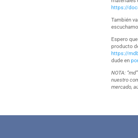
materiales
https://do
También va
escuchamos
Espero que
producto d
https://md
dude en
po
NOTA: “md”
nuestro co
mercado, aú