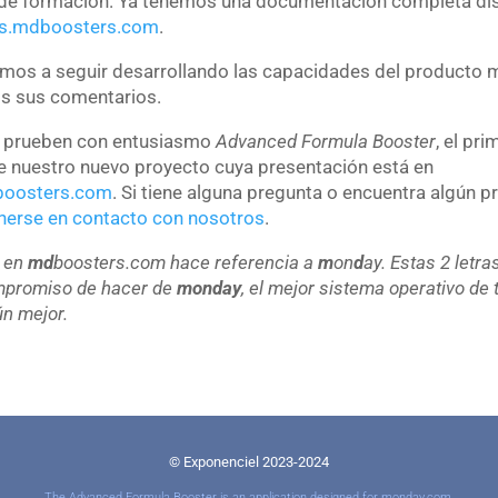
 de formación. Ya tenemos una documentación completa di
cs.mdboosters.com
.
mos a seguir desarrollando las capacidades del producto 
 sus comentarios.
 prueben con entusiasmo
Advanced Formula Booster
, el pri
e nuestro nuevo proyecto cuya presentación está en
boosters.com
. Si tiene alguna pregunta o encuentra algún 
nerse en contacto con nosotros
.
 en
md
boosters.com hace referencia a
m
on
d
ay.
Estas 2 letra
mpromiso de hacer de
monday
, el mejor sistema operativo de 
n mejor.
© Exponenciel 2023-2024
The Advanced Formula Booster is an application designed for monday.com,