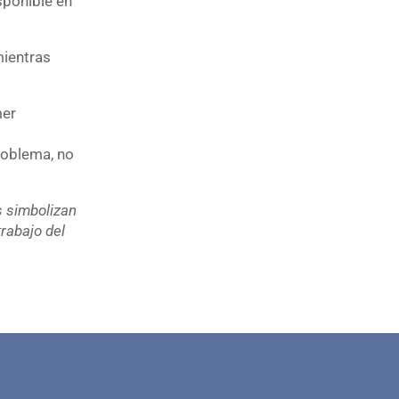
sponible en
mientras
mer
problema, no
s simbolizan
trabajo del